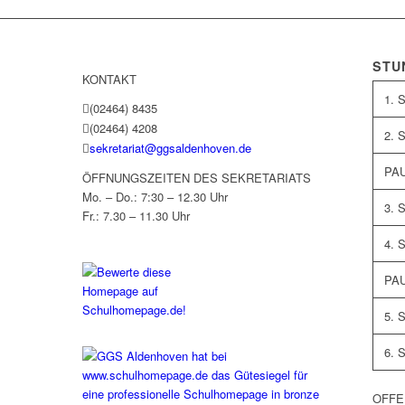
STU
KONTAKT
1. 
(02464) 8435
(02464) 4208
2. 
sekretariat@ggsaldenhoven.de
PA
ÖFFNUNGSZEITEN DES SEKRETARIATS
Mo. – Do.: 7:30 – 12.30 Uhr
3. 
Fr.: 7.30 – 11.30 Uhr
4. 
PA
5. 
6. 
OFFE