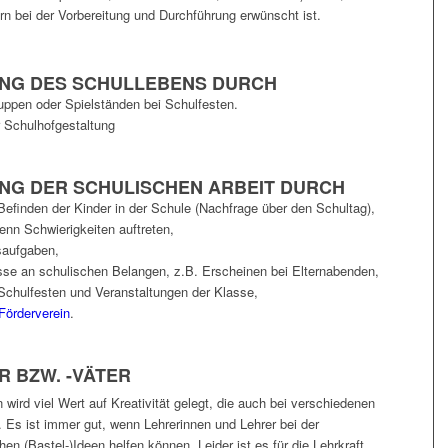
ern bei der Vorbereitung und Durchführung erwünscht ist.
NG DES SCHULLEBENS DURCH
ppen oder Spielständen bei Schulfesten.
r Schulhofgestaltung
NG DER SCHULISCHEN ARBEIT DURCH
 Befinden der Kinder in der Schule (Nachfrage über den Schultag),
enn Schwierigkeiten auftreten,
saufgaben,
sse an schulischen Belangen, z.B. Erscheinen bei Elternabenden,
Schulfesten und Veranstaltungen der Klasse,
Förderverein
.
 BZW. -VÄTER
ird viel Wert auf Kreativität gelegt, die auch bei verschiedenen
t. Es ist immer gut, wenn Lehrerinnen und Lehrer bei der
hen (Bastel-)Ideen helfen können. Leider ist es für die Lehrkraft