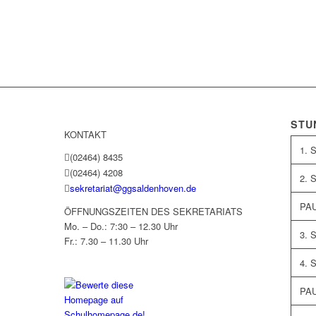
STU
KONTAKT
1. 
(02464) 8435
(02464) 4208
2. 
sekretariat@ggsaldenhoven.de
PA
ÖFFNUNGSZEITEN DES SEKRETARIATS
Mo. – Do.: 7:30 – 12.30 Uhr
3. 
Fr.: 7.30 – 11.30 Uhr
4. 
PA