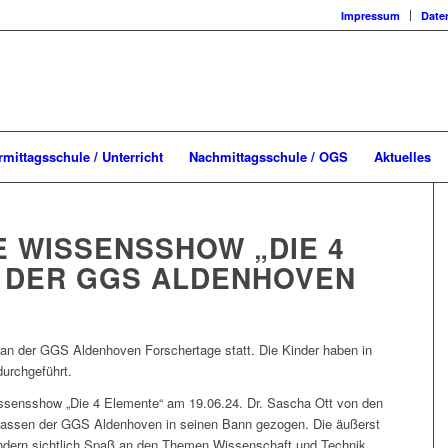
Impressum
Date
rmittagsschule / Unterricht
Nachmittagsschule / OGS
Aktuelles
 WISSENSSHOW „DIE 4
 DER GGS ALDENHOVEN
an der GGS Aldenhoven Forschertage statt. Die Kinder haben in
urchgeführt.
ssensshow „Die 4 Elemente“ am 19.06.24. Dr. Sascha Ott von den
Klassen der GGS Aldenhoven in seinen Bann gezogen. Die äußerst
dern sichtlich Spaß an den Themen Wissenschaft und Technik