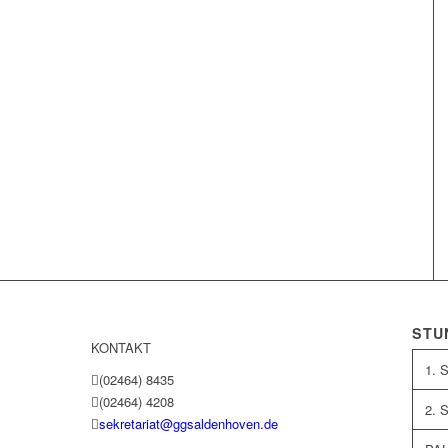
STU
KONTAKT
1. 
(02464) 8435
(02464) 4208
2. 
sekretariat@ggsaldenhoven.de