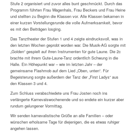
Stufe 2 organisiert und zuvor alles bunt geschmückt. Durch das
Programm führten Frau Wagenhals, Frau Beckers und Frau Heine
und stellten zu Beginn die Klassen vor. Alle Klassen bekamen in
einer kurzen Vorstellungsrunde die volle Aufmerksamkeit, bevor
es mit den Beiträgen losging.
Das Tanztheater der Stufen 1 und 4 zeigte eindrucksvoll, was in
den letzten Wochen geprobt worden war. Die Musik-AG sorgte mit
„Golden“ gespielt auf ihren Instrumenten für gute Laune. Die 2c
brachte mit ihrem Gute-Laune-Tanz ordentlich Schwung in die
Halle. Ein Höhepunkt war – wie im letzten Jahr – der
gemeinsame Flashmob auf dem Lied „Oben, unten“. Für
Begeisterung sorgte außerdem der Tanz der „First Ladys“ aus
den Klassen 3 und 4.
Zum Schluss verabschiedete uns Frau Josten noch ins
verlängerte Karnevalswochenende und so endete ein kurzer aber
rundum gelungener Vormittag.
Wir senden karnevalistische Grüße an alle Familien – oder
wünschen erholsame Tage für diejenigen, die es etwas ruhiger
angehen lassen.