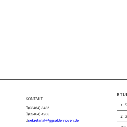
STU
KONTAKT
1. 
(02464) 8435
(02464) 4208
2. 
sekretariat@ggsaldenhoven.de