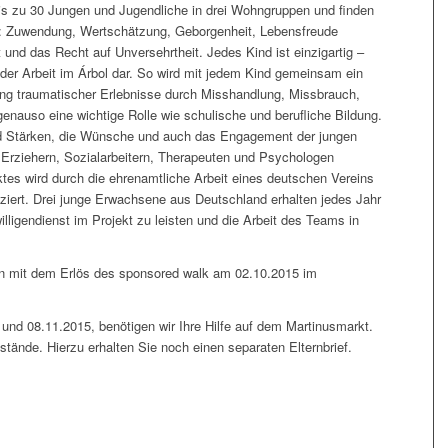
bis zu 30 Jungen und Jugendliche in drei Wohngruppen und finden
lt: Zuwendung, Wertschätzung, Geborgenheit, Lebensfreude
und das Recht auf Unversehrtheit. Jedes Kind ist einzigartig –
 der Arbeit im Árbol dar. So wird mit jedem Kind gemeinsam ein
ung traumatischer Erlebnisse durch Misshandlung, Missbrauch,
enauso eine wichtige Rolle wie schulische und berufliche Bildung.
nd Stärken, die Wünsche und auch das Engagement der jungen
Erziehern, Sozialarbeitern, Therapeuten und Psychologen
ktes wird durch die ehrenamtliche Arbeit eines deutschen Vereins
ziert. Drei junge Erwachsene aus Deutschland erhalten jedes Jahr
lligendienst im Projekt zu leisten und die Arbeit des Teams in
on mit dem Erlös des sponsored walk am 02.10.2015 im
nd 08.11.2015, benötigen wir Ihre Hilfe auf dem Martinusmarkt.
stände. Hierzu erhalten Sie noch einen separaten Elternbrief.