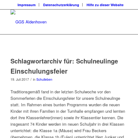
Impressum
Datenschutzerklärung
Hilfe zu dieser Website
Schlagwortarchiv für:
Schulneulinge
Einschulungsfeier
/
19. Juli 2017
in
Schulleben
Traditionsgemäß fand in der letzten Schulwoche vor den
Sommerferien die Einschulungsfeier für unsere Schulneulinge
statt. Im Rahmen eines bunten Programms wurden die neuen
Kinder mit ihren Familien in der Turnhalle empfangen und lernten
dort ihre Klassenlehrer(innen) sowie ihr Klassentier kennen. Die
insgesamt 74 Kinder werden im neuen Schuljahr in drei Klassen
unterrichtet: die Klasse 1a (Mäuse) wird Frau Beckers
übernehmen, die Klasse 1b (Eulen) unterrichtet Herr Junker und