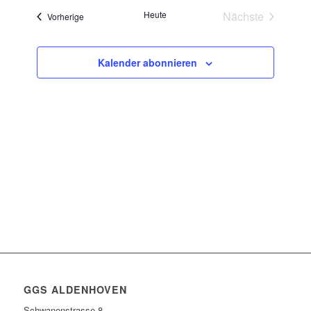
wählen.
und
Heute
Nächste
Veranstaltungen
Vorherige
Ansichten
Veranstaltun
Navigatio
Kalender abonnieren
GGS ALDENHOVEN
Schwanenstrasse 8