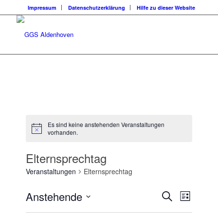
Impressum
Datenschutzerklärung
Hilfe zu dieser Website
Es sind keine anstehenden Veranstaltungen
vorhanden.
Elternsprechtag
Veranstaltungen
Elternsprechtag
Veransta
Veranst
Anstehende
Suche
Liste
Ansicht
Suche
Datum
Navigat